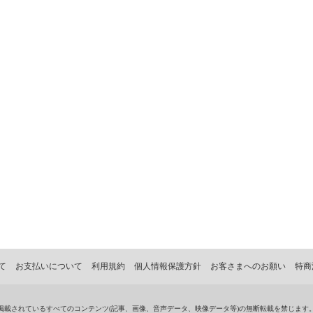
て
お支払いについて
利用規約
個人情報保護方針
お客さまへのお願い
特商
掲載されているすべてのコンテンツ
(記事、画像、音声データ、映像データ等)の無断転載を禁じます