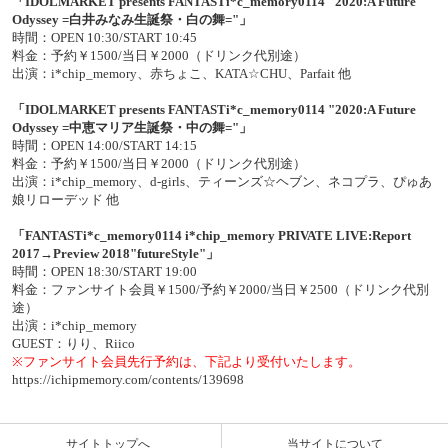
「IDOLMARKET presents FANTASTi*c_memory0114 "2020:A Future
Odyssey =白井みなみ生誕祭・白の舞="」
時間：OPEN 10:30/START 10:45
料金：予約￥1500/当日￥2000（ドリンク代別途）
出演：i*chip_memory、赤ちょこ、KATA☆CHU、Parfait 他
「IDOLMARKET presents FANTASTi*c_memory0114 "2020:A Future
Odyssey =中恵マリア生誕祭・中の舞="」
時間：OPEN 14:00/START 14:15
料金：予約￥1500/当日￥2000（ドリンク代別途）
出演：i*chip_memory、d-girls、ティーンズ☆ヘブン、ネコプラ、ぴゅあ
娘リローデッド 他
「FANTASTi*c_memory0114 i*chip_memory PRIVATE LIVE:Report
2017→Preview 2018"futureStyle"」
時間：OPEN 18:30/START 19:00
料金：ファンサイト会員￥1500/予約￥2000/当日￥2500（ドリンク代別
途）
出演：i*chip_memory
GUEST：りり、Riico
※ファンサイト会員先行予約は、下記より受付いたします。
https://ichipmemory.com/contents/139698
サイトトップへ
当サイトについて