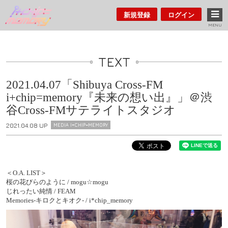
新規登録
ログイン
MENU
TEXT
2021.04.07「Shibuya Cross-FM
i+chip=memory『未来の想い出』」＠渋
谷Cross-FMサテライトスタジオ
2021.04.08 UP
MEDIA I+CHIP=MEMORY
＜O.A. LIST＞
桜の花びらのように / mogu☆mogu
じれったい純情 / FEAM
Memories-キロクとキオク- / i*chip_memory