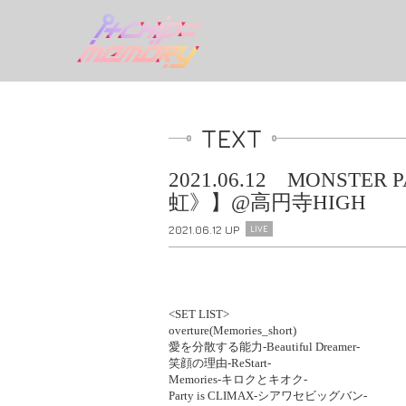
TEXT
2021.06.12 MONST
虹》】@高円寺HIGH
2021.06.12 UP
LIVE
<SET LIST>
overture(Memories_short)
愛を分散する能力-Beautiful Dreamer-
笑顔の理由-ReStart-
Memories-キロクとキオク-
Party is CLIMAX-シアワセビッグバン-