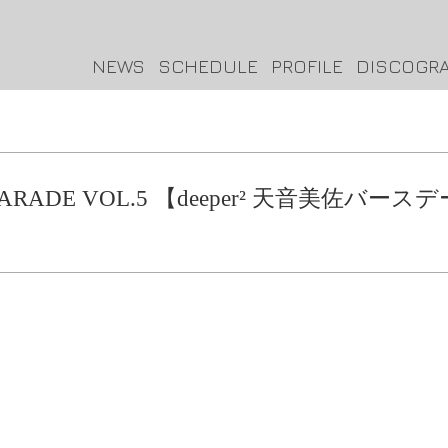
NEWS
SCHEDULE
PROFILE
DISCOGR
ER PARADE VOL.5 【deeper² 天音美