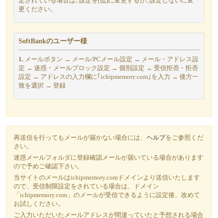
定されている場合は､設定を(低)に変更するか､設定しないに変
更ください。
SoftBankのユーザー様
1.
メールボタン → メール/PCメール設定 → メール・アドレス設
定 → 迷惑・メールブロック設定 → 個別設定 → 受信拒否・拒否
設定 → アドレスの入力欄に｢ichipmemory.com｣を入力 → 後方一
致を選択 → 登録
再送信を行ってもメールが届かない場合には、
ヘルプ
をご参照くだ
さい。
迷惑メールフォルダに登録確認メールが届いている場合があります
ので予めご確認下さい。
当サイトのメールは
ichipmemory.com
ドメインより送信いたします
ので、受信制限設定をされている場合は、ドメイン
「ichipmemory.com」のメールが受信できるように設定後、改めて
お試しください。
ご入力いただいたメールアドレスが間違っていたと予想される場合