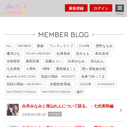
新規登録
ログイン
MENU
MEMBER BLOG
ALL
MEMBER
新曲
ワンマンライブ
2019年
雪野ななみ
優月ひな
I*CHIP_MEMORY
虹林美佐
恋火もも
鳥住奈央
水樹望音
風和百果
花園えりい
白井みなみ
深山れん
七光美咲
４周年
4周年
透明感まこと
関ヶ原歌姫合戦
@JAME EXPO 2019
笑顔の理由 RESTART
未来で待ってる
笑顔の理由～RESTART～
刹那的世界線。
2020年
ICMWORKS
FANTSATIC*VISION
FANTASTIC*VISION
旅行
白井みなみと深山れんについて語る。：七光美咲編
2019.04.26 UP
MEMBER