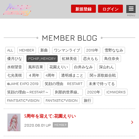
新規登録
ログイン
MENU
MEMBER BLOG
ALL
MEMBER
新曲
ワンマンライブ
2019年
雪野ななみ
優月ひな
I*CHIP_MEMORY
虹林美佐
恋火もも
鳥住奈央
水樹望音
風和百果
花園えりい
白井みなみ
深山れん
七光美咲
４周年
4周年
透明感まこと
関ヶ原歌姫合戦
@JAME EXPO 2019
笑顔の理由 RESTART
未来で待ってる
笑顔の理由～RESTART～
刹那的世界線。
2020年
ICMWORKS
FANTSATIC*VISION
FANTASTIC*VISION
旅行
5周年を迎えて:花園えりい
2020.06.01 UP
MEMBER