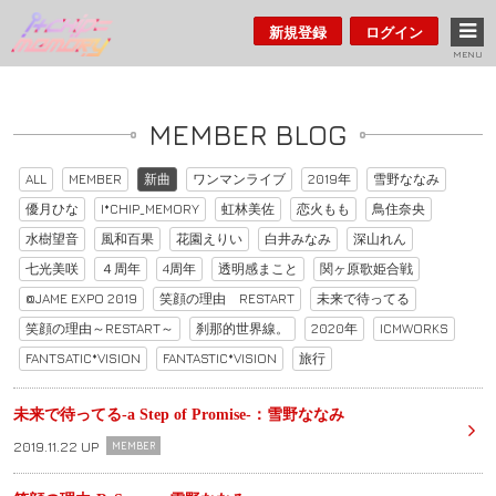
新規登録
ログイン
MENU
MEMBER BLOG
ALL
MEMBER
新曲
ワンマンライブ
2019年
雪野ななみ
優月ひな
I*CHIP_MEMORY
虹林美佐
恋火もも
鳥住奈央
水樹望音
風和百果
花園えりい
白井みなみ
深山れん
七光美咲
４周年
4周年
透明感まこと
関ヶ原歌姫合戦
@JAME EXPO 2019
笑顔の理由 RESTART
未来で待ってる
笑顔の理由～RESTART～
刹那的世界線。
2020年
ICMWORKS
FANTSATIC*VISION
FANTASTIC*VISION
旅行
未来で待ってる-a Step of Promise-：雪野ななみ
2019.11.22 UP
MEMBER