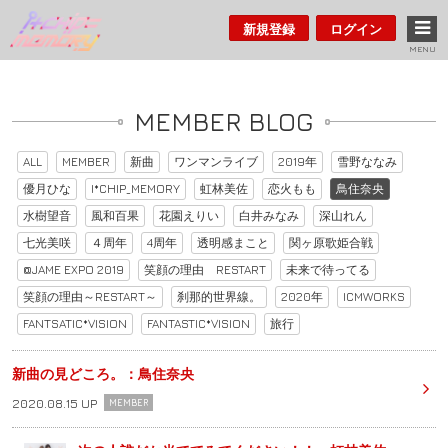
新規登録
ログイン
MENU
MEMBER BLOG
ALL
MEMBER
新曲
ワンマンライブ
2019年
雪野ななみ
優月ひな
I*CHIP_MEMORY
虹林美佐
恋火もも
鳥住奈央
水樹望音
風和百果
花園えりい
白井みなみ
深山れん
七光美咲
４周年
4周年
透明感まこと
関ヶ原歌姫合戦
@JAME EXPO 2019
笑顔の理由 RESTART
未来で待ってる
笑顔の理由～RESTART～
刹那的世界線。
2020年
ICMWORKS
FANTSATIC*VISION
FANTASTIC*VISION
旅行
新曲の見どころ。：鳥住奈央
2020.08.15 UP
MEMBER