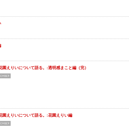
い
編
花園えりいについて語る。:透明感まこと編（完）
EMBER
花園えりいについて語る。:花園えりい編
EMBER