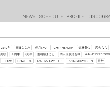
NEWS
SCHEDULE
PROFILE
DISCOGR
2019年
雪野ななみ
優月ひな
I*CHIP_MEMORY
虹林美佐
恋火もも
光美咲
４周年
4周年
透明感まこと
関ヶ原歌姫合戦
@JAME EXPO 2019
2020年
ICMWORKS
FANTSATIC*VISION
FANTASTIC*VISION
旅行