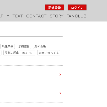
新規登録
ログイン
APHY
TEXT
CONTACT
STORY
FANCLUB
鳥住奈央
水樹望音
風和百果
笑顔の理由 RESTART
未来で待ってる