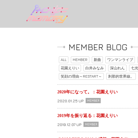
MEMBER BLOG
ALL
MEMBER
新曲
ワンマンライブ
花園えりい
白井みなみ
深山れん
七
笑顔の理由～RESTART～
刹那的世界線。
2020年になって。：花園えりい
2020.01.25 UP
MEMBER
2019年を振り返る：花園えりい
2019.12.07 UP
MEMBER