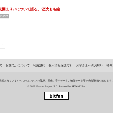
花園えりいについて語る。:恋火もも編
EMBER
 ›
て
お支払いについて
利用規約
個人情報保護方針
お客さまへのお願い
特商
掲載されているすべてのコンテンツ
(記事、画像、音声データ、映像データ等)の無断転載を禁じます
© 2026 Monster Project LLC. Powered by
SKIYAKI Inc.