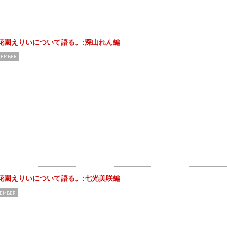
花園えりいについて語る。:深山れん編
EMBER
花園えりいについて語る。:七光美咲編
EMBER