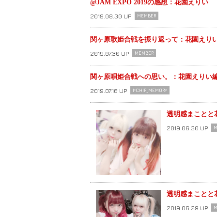
@JAM EXPO 2019の感想：花園えりい
2019.08.30 UP
MEMBER
関ヶ原歌姫合戦を振り返って：花園えり
2019.07.30 UP
MEMBER
関ヶ原唄姫合戦への思い。：花園えりい
2019.07.16 UP
I*CHIP_MEMORY
透明感まことと
2019.06.30 UP
M
透明感まことと
2019.06.29 UP
M